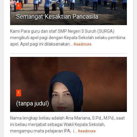
4
Semangat Kesaktian Pancasila
Kami Para guru dan staf SMP Negeri 3 Suruh (SURGA)
mengikuti apel pagi dengan Kepala Sekolah selaku pembina
apel. Apel pagi ini dilaksanakan...
Readmore
5
(tanpa judul)
Nama lengkap beliau adalah Ana Mariana, S.Pd., M.Pd., saat
ini beliau menjabat sebagai Wakil Kepala Sekolah,
mengampu mata pelajaran IPA, i...
Readmore