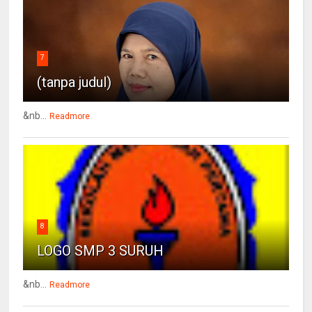
7
(tanpa judul)
&nb...
Readmore
8
LOGO SMP 3 SURUH
&nb...
Readmore