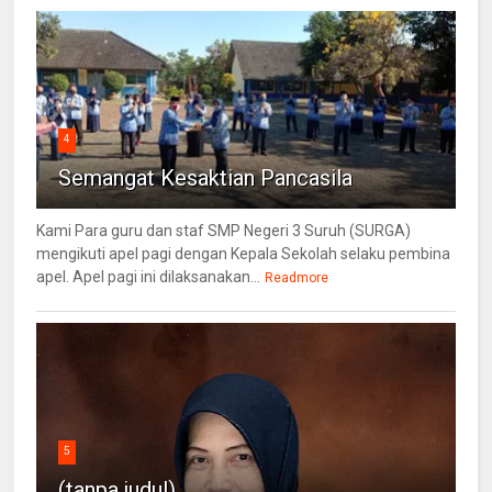
4
Semangat Kesaktian Pancasila
Kami Para guru dan staf SMP Negeri 3 Suruh (SURGA)
mengikuti apel pagi dengan Kepala Sekolah selaku pembina
apel. Apel pagi ini dilaksanakan...
Readmore
5
(tanpa judul)